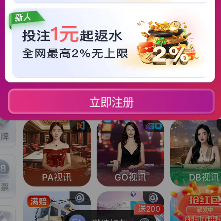
麻将胡了2
赏金大对决
赏金船
立即注册
抢庄牛牛
炸金花
GO棋牌
PA视讯
GO视讯
DB视讯
送200
派发中